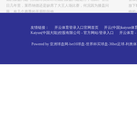
日几年里，莱昂纳德还是缺席了大王人场比赛，何况因为膝盖问
放下
题，有几个赛季的开局阶段他...
他的
友情链接：
开云体育登录入口官网首页
开云(中国)kaiyun
Kaiyun(中国大陆)控股有限公司 - 官方网站/登录入口
开云体育 -
Powered by
亚洲球盘网-bet16球盘-世界杯买球盘-36bet足球-利奥