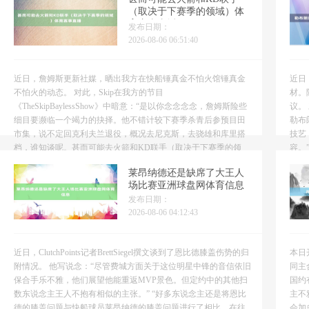
（取决于下赛季的领域）体
育赛事直播
发布日期：
2026-08-06 06:51:40
近日，詹姆斯更新社媒，晒出我方在快船锤真金不怕火馆锤真金
近日
不怕火的动态。 对此，Skip在我方的节目
材。
《TheSkipBaylessShow》中暗意：“是以你念念念念，詹姆斯险些
议。
细目要濒临一个竭力的抉择。他不错计较下赛季杀青后参预目田
勒布
市集，说不定回克利夫兰退役，概况去尼克斯，去骁雄和库里搭
技艺
档，谁知谈呢。甚而可能去火箭和KD联手（取决于下赛季的领
容。
域），独一能再拿一个领域，哪怕当个三方丈、四方丈也行。但
谙馆
莱昂纳德还是缺席了大王人
淌...
场比赛亚洲球盘网体育信息
发布日期：
2026-08-06 04:12:43
近日，ClutchPoints记者BrettSiegel撰文谈到了恩比德膝盖伤势的归
本日开
附情况。 他写说念：“尽管费城方面关于这位明星中锋的音信依旧
同主
保合手乐不雅，他们展望他能重返MVP景色。但定约中的其他扫
国约
数东说念主王人不抱有相似的主张。” “好多东说念主还是将恩比
主不
德的膝盖问题与快船球员莱昂纳德的膝盖问题进行了相比。在往
会加