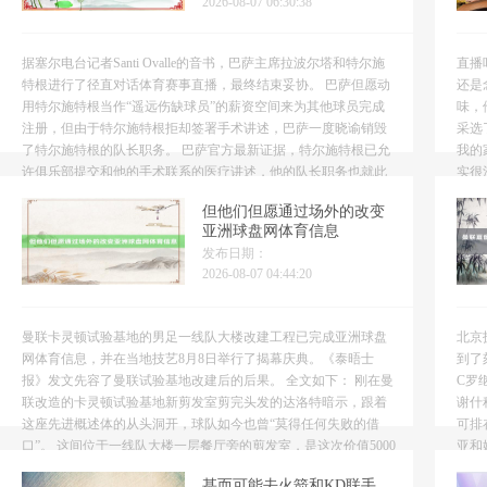
2026-08-07 06:30:38
据塞尔电台记者Santi Ovalle的音书，巴萨主席拉波尔塔和特尔施
直播
特根进行了径直对话体育赛事直播，最终结束妥协。 巴萨但愿动
还是
用特尔施特根当作“遥远伤缺球员”的薪资空间来为其他球员完成
味，
注册，但由于特尔施特根拒却签署手术讲述，巴萨一度晓谕销毁
采选
了特尔施特根的队长职务。 巴萨官方最新证据，特尔施特根已允
我的
许俱乐部提交和他的手术联系的医疗讲述，他的队长职务也就此
实很
被收复。 记者Santi Ovalle报说念...
加油
但他们但愿通过场外的改变
亚洲球盘网体育信息
发布日期：
2026-08-07 04:44:20
曼联卡灵顿试验基地的男足一线队大楼改建工程已完成亚洲球盘
北京
网体育信息，并在当地技艺8月8日举行了揭幕庆典。《泰晤士
到了
报》发文先容了曼联试验基地改建后的后果。 全文如下： 刚在曼
C罗
联改造的卡灵顿试验基地新剪发室剪完头发的达洛特暗示，跟着
谢什
这座先进概述体的从头洞开，球队如今也曾“莫得任何失败的借
可排
口”。 这间位于一线队大楼一层餐厅旁的剪发室，是这次价值5000
亚和
万英镑升级改进的一部分，主义是饱读吹球员们更多地待在...
前卫：
甚而可能去火箭和KD联手